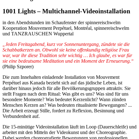
1001 Lights – Multichannel-Videoinstallation
in den Abendstunden im Schaufenster der spinnereischwelm
Kooperation Mouvement Perpétuel, Montréal, spinnereischwelm
und TANZRAUSCHEN Wuppertal
„Jeden Freitagabend, kurz vor Sonnenuntergang, zündete sie die
Schabbatkerzen an. Obwohl sie keine offenkundig religiöse Frau
war, war ihr diese Tradition sehr wichtig … Ich glaube, es war für
sie eine bedeutsame Meditation und ein Moment der Erneuerung.“
(Philip Szporer)
Die zum Innehalten einladende Installation von Mouvement
Perpétuel aus Kanada bezieht sich auf das jüdische Leben, ist
darüber hinaus jedoch für alle Bevölkerungsgruppen attraktiv. Sie
stellt Fragen nach dem Ritual: Was gibt es uns? Was sind für uns
besondere Momente? Was bedeutet Kerzenlicht? Wann zünden
Menschen Kerzen an? Was bedeuten ritualisierte Bewegungen? ...
Die Arbeit erzeugt Stille, fordert zu Reflexion, Besinnung und
Verbundenheit auf.
Die 15-minütige Videoinstallation läuft im Loop (Dauerschleife) und
arbeitet mit den Mitteln der Videokunst und der Choreographie.
Dabei werden choreografierte Bewegungen von professionellen