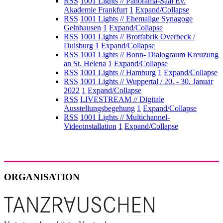
RSS
1001 Lights // Panorama-Saal Ev.
Akademie Frankfurt
1
Expand/Collapse
RSS
1001 Lights // Ehemalige Synagoge
Gelnhausen
1
Expand/Collapse
RSS
1001 Lights // Brotfabrik Overbeck /
Duisburg
1
Expand/Collapse
RSS
1001 Lights // Bonn- Dialograum Kreuzung
an St. Helena
1
Expand/Collapse
RSS
1001 Lights // Hamburg
1
Expand/Collapse
RSS
1001 Lights // Wuppertal / 20. - 30. Januar
2022
1
Expand/Collapse
RSS
LIVESTREAM // Digitale
Ausstellungsbegehung
1
Expand/Collapse
RSS
1001 Lights // Multichannel-
Videoinstallation
1
Expand/Collapse
ORGANISATION