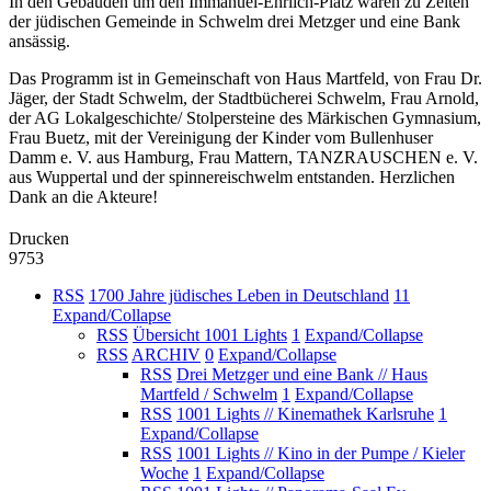
In den Gebäuden um den Immanuel-Ehrlich-Platz waren zu Zeiten
der jüdischen Gemeinde in Schwelm drei Metzger und eine Bank
ansässig.
Das Programm ist in Gemeinschaft von Haus Martfeld, von Frau Dr.
Jäger, der Stadt Schwelm, der Stadtbücherei Schwelm, Frau Arnold,
der AG Lokalgeschichte/ Stolpersteine des Märkischen Gymnasium,
Frau Buetz, mit der Vereinigung der Kinder vom Bullenhuser
Damm e. V. aus Hamburg, Frau Mattern, TANZRAUSCHEN e. V.
aus Wuppertal und der spinnereischwelm entstanden. Herzlichen
Dank an die Akteure!
Drucken
9753
RSS
1700 Jahre jüdisches Leben in Deutschland
11
Expand/Collapse
RSS
Übersicht 1001 Lights
1
Expand/Collapse
RSS
ARCHIV
0
Expand/Collapse
RSS
Drei Metzger und eine Bank // Haus
Martfeld / Schwelm
1
Expand/Collapse
RSS
1001 Lights // Kinemathek Karlsruhe
1
Expand/Collapse
RSS
1001 Lights // Kino in der Pumpe / Kieler
Woche
1
Expand/Collapse