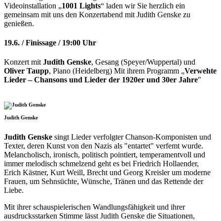
Videoinstallation „
1001 Lights
“ laden wir Sie herzlich ein
gemeinsam mit uns den Konzertabend mit Judith Genske zu
genießen.
19.6. / Finissage / 19:00 Uhr
Konzert mit
Judith Genske
, Gesang (Speyer/Wuppertal) und
Oliver Taupp
, Piano (Heidelberg) Mit ihrem Programm „
Verwehte
Lieder – Chansons und Lieder der 1920er und 30er Jahre
"
Judith Genske
Judith Genske
singt Lieder verfolgter Chanson-Komponisten und
Texter, deren Kunst von den Nazis als "entartet" verfemt wurde.
Melancholisch, ironisch, politisch pointiert, temperamentvoll und
immer melodisch schmelzend geht es bei Friedrich Hollaender,
Erich Kästner, Kurt Weill, Brecht und Georg Kreisler um moderne
Frauen, um Sehnsüchte, Wünsche, Tränen und das Rettende der
Liebe.
Mit ihrer schauspielerischen Wandlungsfähigkeit und ihrer
ausdrucksstarken Stimme lässt Judith Genske die Situationen,