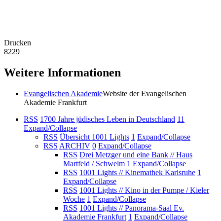
Drucken
8229
Weitere Informationen
Evangelischen Akademie
Website der Evangelischen
Akademie Frankfurt
RSS
1700 Jahre jüdisches Leben in Deutschland
11
Expand/Collapse
RSS
Übersicht 1001 Lights
1
Expand/Collapse
RSS
ARCHIV
0
Expand/Collapse
RSS
Drei Metzger und eine Bank // Haus
Martfeld / Schwelm
1
Expand/Collapse
RSS
1001 Lights // Kinemathek Karlsruhe
1
Expand/Collapse
RSS
1001 Lights // Kino in der Pumpe / Kieler
Woche
1
Expand/Collapse
RSS
1001 Lights // Panorama-Saal Ev.
Akademie Frankfurt
1
Expand/Collapse