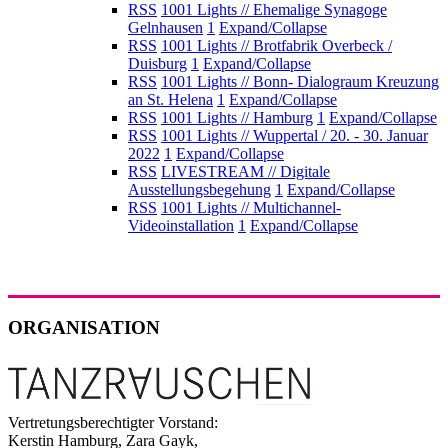
RSS
1001 Lights // Ehemalige Synagoge
Gelnhausen
1
Expand/Collapse
RSS
1001 Lights // Brotfabrik Overbeck /
Duisburg
1
Expand/Collapse
RSS
1001 Lights // Bonn- Dialograum Kreuzung
an St. Helena
1
Expand/Collapse
RSS
1001 Lights // Hamburg
1
Expand/Collapse
RSS
1001 Lights // Wuppertal / 20. - 30. Januar
2022
1
Expand/Collapse
RSS
LIVESTREAM // Digitale
Ausstellungsbegehung
1
Expand/Collapse
RSS
1001 Lights // Multichannel-
Videoinstallation
1
Expand/Collapse
ORGANISATION
Vertretungsberechtigter Vorstand:
Kerstin Hamburg, Zara Gayk,