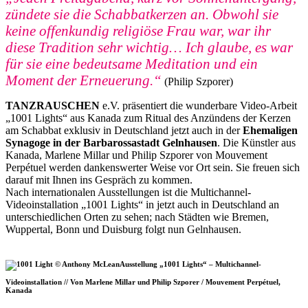
zündete sie die Schabbatkerzen an. Obwohl sie
keine offenkundig religiöse Frau war, war ihr
diese Tradition sehr wichtig… Ich glaube, es war
für sie eine bedeutsame Meditation und ein
Moment der Erneuerung.“
(Philip Szporer)
TANZRAUSCHEN
e.V. präsentiert die wunderbare Video-Arbeit
„1001 Lights“ aus Kanada zum Ritual des Anzündens der Kerzen
am Schabbat exklusiv in Deutschland jetzt auch in der
Ehemaligen
Synagoge in der Barbarossastadt Gelnhausen
. Die Künstler aus
Kanada, Marlene Millar und Philip Szporer von Mouvement
Perpétuel werden dankenswerter Weise vor Ort sein. Sie freuen sich
darauf mit Ihnen ins Gespräch zu kommen.
Nach internationalen Ausstellungen ist die Multichannel-
Videoinstallation „1001 Lights“ in jetzt auch in Deutschland an
unterschiedlichen Orten zu sehen; nach Städten wie Bremen,
Wuppertal, Bonn und Duisburg folgt nun Gelnhausen.
Ausstellung „1001 Lights“ – Multichannel-
Videoinstallation // Von Marlene Millar und Philip Szporer / Mouvement Perpétuel,
Kanada