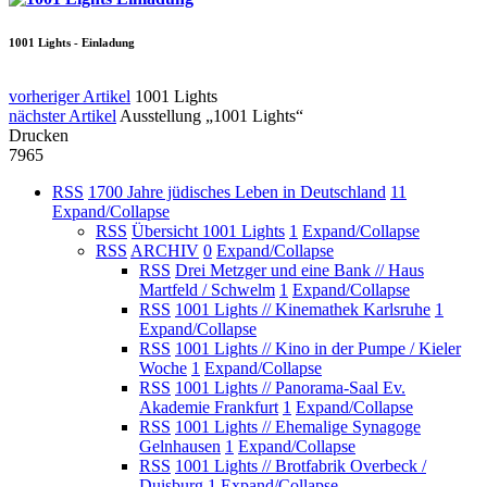
1001 Lights - Einladung
vorheriger Artikel
1001 Lights
nächster Artikel
Ausstellung „1001 Lights“
Drucken
7965
RSS
1700 Jahre jüdisches Leben in Deutschland
11
Expand/Collapse
RSS
Übersicht 1001 Lights
1
Expand/Collapse
RSS
ARCHIV
0
Expand/Collapse
RSS
Drei Metzger und eine Bank // Haus
Martfeld / Schwelm
1
Expand/Collapse
RSS
1001 Lights // Kinemathek Karlsruhe
1
Expand/Collapse
RSS
1001 Lights // Kino in der Pumpe / Kieler
Woche
1
Expand/Collapse
RSS
1001 Lights // Panorama-Saal Ev.
Akademie Frankfurt
1
Expand/Collapse
RSS
1001 Lights // Ehemalige Synagoge
Gelnhausen
1
Expand/Collapse
RSS
1001 Lights // Brotfabrik Overbeck /
Duisburg
1
Expand/Collapse