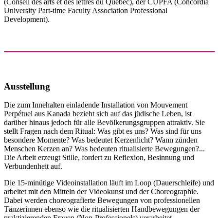
(Conseil des arts et des lettres du Québec), der CUPFA (Concordia
University Part-time Faculty Association Professional
Development).
Ausstellung
Die zum Innehalten einladende Installation von Mouvement
Perpétuel aus Kanada bezieht sich auf das jüdische Leben, ist
darüber hinaus jedoch für alle Bevölkerungsgruppen attraktiv. Sie
stellt Fragen nach dem Ritual: Was gibt es uns? Was sind für uns
besondere Momente? Was bedeutet Kerzenlicht? Wann zünden
Menschen Kerzen an? Was bedeuten ritualisierte Bewegungen?...
Die Arbeit erzeugt Stille, fordert zu Reflexion, Besinnung und
Verbundenheit auf.
Die 15-minütige Videoinstallation läuft im Loop (Dauerschleife) und
arbeitet mit den Mitteln der Videokunst und der Choreographie.
Dabei werden choreografierte Bewegungen von professionellen
Tänzerinnen ebenso wie die ritualisierten Handbewegungen der
praktizierenden Frauen (Non-Professionels) verarbeitet.