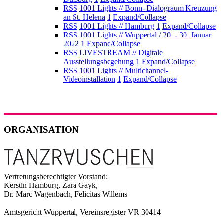
RSS
1001 Lights // Bonn- Dialograum Kreuzung
an St. Helena
1
Expand/Collapse
RSS
1001 Lights // Hamburg
1
Expand/Collapse
RSS
1001 Lights // Wuppertal / 20. - 30. Januar
2022
1
Expand/Collapse
RSS
LIVESTREAM // Digitale
Ausstellungsbegehung
1
Expand/Collapse
RSS
1001 Lights // Multichannel-
Videoinstallation
1
Expand/Collapse
ORGANISATION
Vertretungsberechtigter Vorstand:
Kerstin Hamburg, Zara Gayk,
Dr. Marc Wagenbach, Felicitas Willems
Amtsgericht Wuppertal, Vereinsregister VR 30414