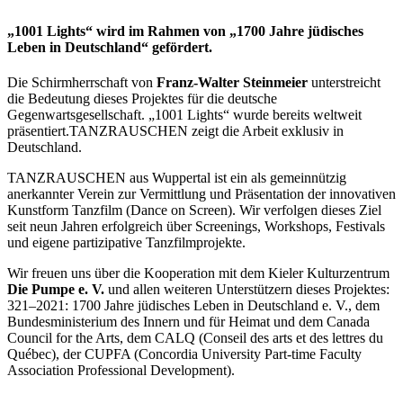
„1001 Lights“ wird im Rahmen von „1700 Jahre jüdisches
Leben in Deutschland“ gefördert.
Die Schirmherrschaft von
Franz-Walter Steinmeier
unterstreicht
die Bedeutung dieses Projektes für die deutsche
Gegenwartsgesellschaft. „1001 Lights“ wurde bereits weltweit
präsentiert.TANZRAUSCHEN zeigt die Arbeit exklusiv in
Deutschland.
TANZRAUSCHEN aus Wuppertal ist ein als gemeinnützig
anerkannter Verein zur Vermittlung und Präsentation der innovativen
Kunstform Tanzfilm (Dance on Screen). Wir verfolgen dieses Ziel
seit neun Jahren erfolgreich über Screenings, Workshops, Festivals
und eigene partizipative Tanzfilmprojekte.
Wir freuen uns über die Kooperation mit dem Kieler Kulturzentrum
Die Pumpe e. V.
und allen weiteren Unterstützern dieses Projektes:
321–2021: 1700 Jahre jüdisches Leben in Deutschland e. V., dem
Bundesministerium des Innern und für Heimat und dem Canada
Council for the Arts, dem CALQ (Conseil des arts et des lettres du
Québec), der CUPFA (Concordia University Part-time Faculty
Association Professional Development).