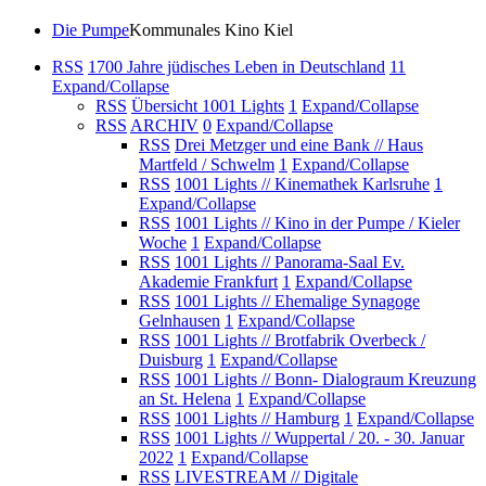
Die Pumpe
Kommunales Kino Kiel
RSS
1700 Jahre jüdisches Leben in Deutschland
11
Expand/Collapse
RSS
Übersicht 1001 Lights
1
Expand/Collapse
RSS
ARCHIV
0
Expand/Collapse
RSS
Drei Metzger und eine Bank // Haus
Martfeld / Schwelm
1
Expand/Collapse
RSS
1001 Lights // Kinemathek Karlsruhe
1
Expand/Collapse
RSS
1001 Lights // Kino in der Pumpe / Kieler
Woche
1
Expand/Collapse
RSS
1001 Lights // Panorama-Saal Ev.
Akademie Frankfurt
1
Expand/Collapse
RSS
1001 Lights // Ehemalige Synagoge
Gelnhausen
1
Expand/Collapse
RSS
1001 Lights // Brotfabrik Overbeck /
Duisburg
1
Expand/Collapse
RSS
1001 Lights // Bonn- Dialograum Kreuzung
an St. Helena
1
Expand/Collapse
RSS
1001 Lights // Hamburg
1
Expand/Collapse
RSS
1001 Lights // Wuppertal / 20. - 30. Januar
2022
1
Expand/Collapse
RSS
LIVESTREAM // Digitale